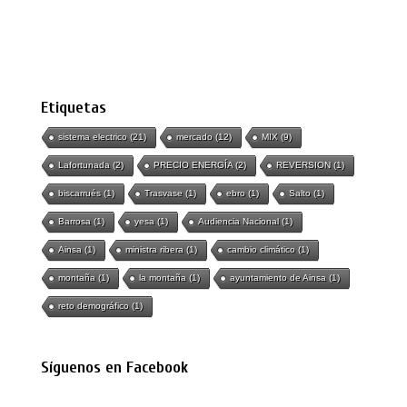
Etiquetas
sistema electrico
(21)
mercado
(12)
MIX
(9)
Lafortunada
(2)
PRECIO ENERGÍA
(2)
REVERSION
(1)
biscarrués
(1)
Trasvase
(1)
ebro
(1)
Salto
(1)
Barrosa
(1)
yesa
(1)
Audiencia Nacional
(1)
Ainsa
(1)
ministra ribera
(1)
cambio climático
(1)
montaña
(1)
la montaña
(1)
ayuntamiento de Ainsa
(1)
reto demográfico
(1)
Síguenos en Facebook