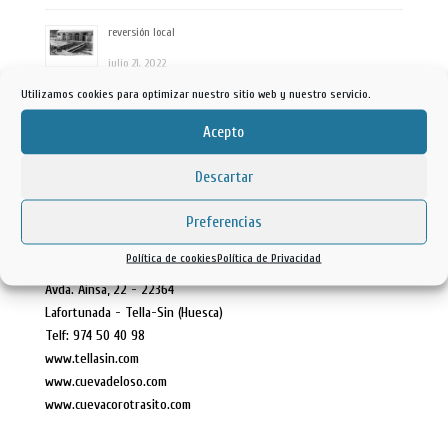
reversión local
julio 21, 2022
Utilizamos cookies para optimizar nuestro sitio web y nuestro servicio.
REVERSION RIO DUERO
Acepto
mayo 3, 2022
Descartar
Etiquetas
Preferencias
Ayuntamiento Tella Sin
Política de cookies
Política de Privacidad
Avda. Ainsa, 22 - 22364
Lafortunada - Tella-Sin (Huesca)
Telf: 974 50 40 98
www.tellasin.com
www.cuevadeloso.com
www.cuevacorotrasito.com