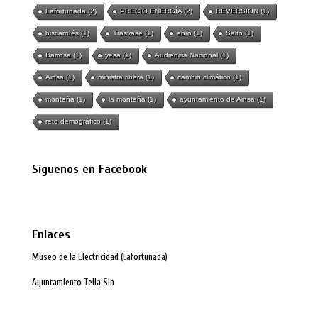
Lafortunada
(2)
PRECIO ENERGÍA
(2)
REVERSION
(1)
biscarrués
(1)
Trasvase
(1)
ebro
(1)
Salto
(1)
Barrosa
(1)
yesa
(1)
Audiencia Nacional
(1)
Ainsa
(1)
ministra ribera
(1)
cambio climático
(1)
montaña
(1)
la montaña
(1)
ayuntamiento de Ainsa
(1)
reto demográfico
(1)
Síguenos en Facebook
Enlaces
Museo de la Electricidad (Lafortunada)
Ayuntamiento Tella Sin