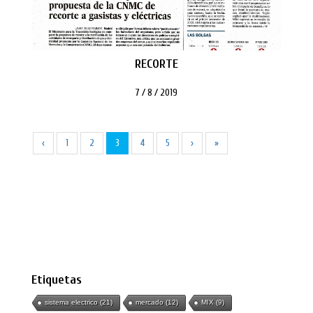
RECORTE
7 / 8 / 2019
‹
1
2
3
4
5
›
»
Etiquetas
sistema electrico
(21)
mercado
(12)
MIX
(9)