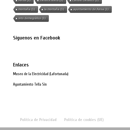
Ainsa
(1)
ministra ribera
(1)
cambio climático
(1)
montaña
(1)
la montaña
(1)
ayuntamiento de Ainsa
(1)
reto demográfico
(1)
Síguenos en Facebook
Enlaces
Museo de la Electricidad (Lafortunada)
Ayuntamiento Tella Sin
Política de Privacidad
Política de cookies (UE)