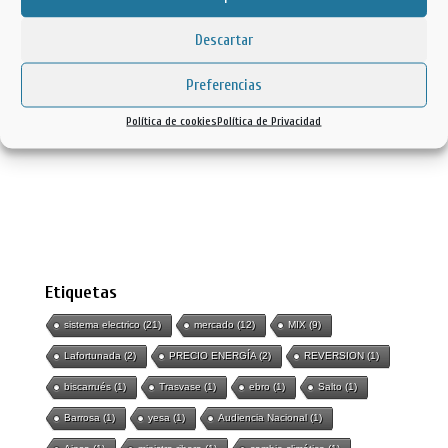
Avda. Ainsa, 22 - 22364
Lafortunada - Tella-Sin (Huesca)
Descartar
Telf: 974 50 40 98
www.tellasin.com
Preferencias
www.cuevadeloso.com
Política de cookies
Política de Privacidad
www.cuevacorotrasito.com
Etiquetas
sistema electrico
(21)
mercado
(12)
MIX
(9)
Lafortunada
(2)
PRECIO ENERGÍA
(2)
REVERSION
(1)
biscarrués
(1)
Trasvase
(1)
ebro
(1)
Salto
(1)
Barrosa
(1)
yesa
(1)
Audiencia Nacional
(1)