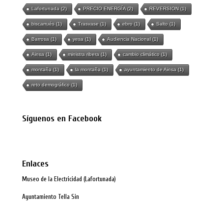
Lafortunada
(2)
PRECIO ENERGÍA
(2)
REVERSION
(1)
biscarrués
(1)
Trasvase
(1)
ebro
(1)
Salto
(1)
Barrosa
(1)
yesa
(1)
Audiencia Nacional
(1)
Ainsa
(1)
ministra ribera
(1)
cambio climático
(1)
montaña
(1)
la montaña
(1)
ayuntamiento de Ainsa
(1)
reto demográfico
(1)
Síguenos en Facebook
Enlaces
Museo de la Electricidad (Lafortunada)
Ayuntamiento Tella Sin