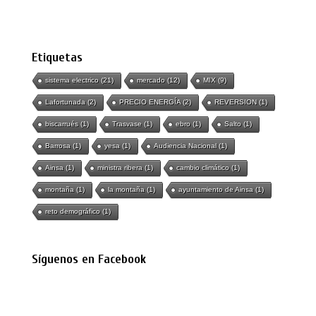
Etiquetas
sistema electrico
(21)
mercado
(12)
MIX
(9)
Lafortunada
(2)
PRECIO ENERGÍA
(2)
REVERSION
(1)
biscarrués
(1)
Trasvase
(1)
ebro
(1)
Salto
(1)
Barrosa
(1)
yesa
(1)
Audiencia Nacional
(1)
Ainsa
(1)
ministra ribera
(1)
cambio climático
(1)
montaña
(1)
la montaña
(1)
ayuntamiento de Ainsa
(1)
reto demográfico
(1)
Síguenos en Facebook