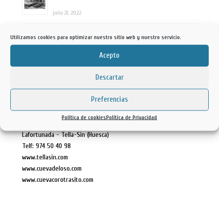
julio 21, 2022
REVERSION RIO DUERO
Utilizamos cookies para optimizar nuestro sitio web y nuestro servicio.
mayo 3, 2022
Acepto
Descartar
Etiquetas
Preferencias
Ayuntamiento Tella Sin
Política de cookies
Política de Privacidad
Avda. Ainsa, 22 - 22364
Lafortunada - Tella-Sin (Huesca)
Telf: 974 50 40 98
www.tellasin.com
www.cuevadeloso.com
www.cuevacorotrasito.com