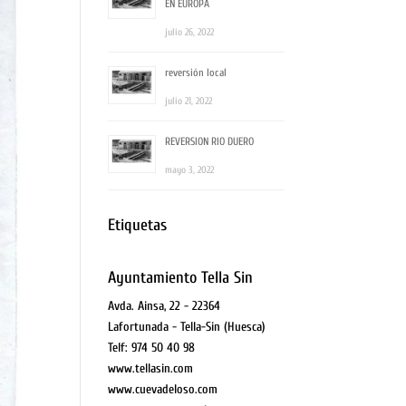
EN EUROPA
julio 26, 2022
reversión local
julio 21, 2022
REVERSION RIO DUERO
mayo 3, 2022
Etiquetas
Ayuntamiento Tella Sin
Avda. Ainsa, 22 - 22364
Lafortunada - Tella-Sin (Huesca)
Telf: 974 50 40 98
www.tellasin.com
www.cuevadeloso.com