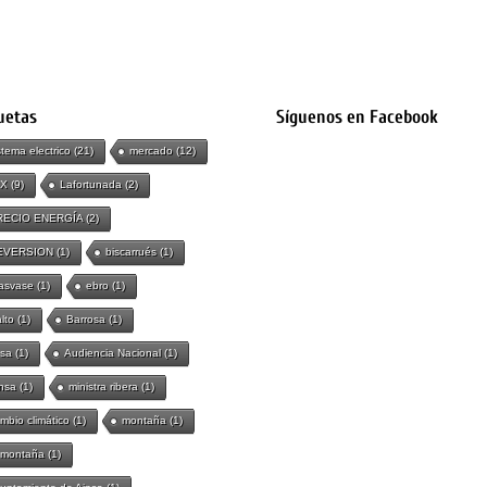
uetas
Síguenos en Facebook
stema electrico
(21)
mercado
(12)
IX
(9)
Lafortunada
(2)
RECIO ENERGÍA
(2)
EVERSION
(1)
biscarrués
(1)
asvase
(1)
ebro
(1)
lto
(1)
Barrosa
(1)
sa
(1)
Audiencia Nacional
(1)
nsa
(1)
ministra ribera
(1)
mbio climático
(1)
montaña
(1)
 montaña
(1)