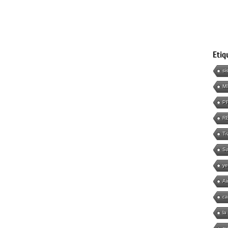
Etiq
si
M
P
R
Tr
Sa
ye
Ai
ca
la