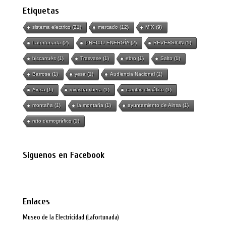
Etiquetas
sistema electrico
(21)
mercado
(12)
MIX
(9)
Lafortunada
(2)
PRECIO ENERGÍA
(2)
REVERSION
(1)
biscarrués
(1)
Trasvase
(1)
ebro
(1)
Salto
(1)
Barrosa
(1)
yesa
(1)
Audiencia Nacional
(1)
Ainsa
(1)
ministra ribera
(1)
cambio climático
(1)
montaña
(1)
la montaña
(1)
ayuntamiento de Ainsa
(1)
reto demográfico
(1)
Síguenos en Facebook
Enlaces
Museo de la Electricidad (Lafortunada)