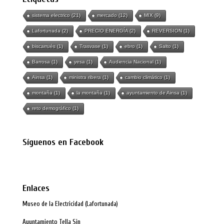
sistema electrico
(21)
mercado
(12)
MIX
(9)
Lafortunada
(2)
PRECIO ENERGÍA
(2)
REVERSION
(1)
biscarrués
(1)
Trasvase
(1)
ebro
(1)
Salto
(1)
Barrosa
(1)
yesa
(1)
Audiencia Nacional
(1)
Ainsa
(1)
ministra ribera
(1)
cambio climático
(1)
montaña
(1)
la montaña
(1)
ayuntamiento de Ainsa
(1)
reto demográfico
(1)
Síguenos en Facebook
Enlaces
Museo de la Electricidad (Lafortunada)
Ayuntamiento Tella Sin