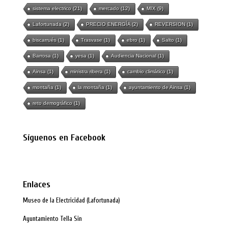
sistema electrico
(21)
mercado
(12)
MIX
(9)
Lafortunada
(2)
PRECIO ENERGÍA
(2)
REVERSION
(1)
biscarrués
(1)
Trasvase
(1)
ebro
(1)
Salto
(1)
Barrosa
(1)
yesa
(1)
Audiencia Nacional
(1)
Ainsa
(1)
ministra ribera
(1)
cambio climático
(1)
montaña
(1)
la montaña
(1)
ayuntamiento de Ainsa
(1)
reto demográfico
(1)
Síguenos en Facebook
Enlaces
Museo de la Electricidad (Lafortunada)
Ayuntamiento Tella Sin