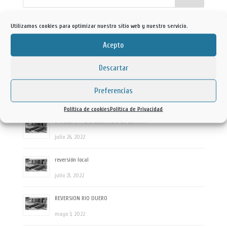
Ultimas entradas
Utilizamos cookies para optimizar nuestro sitio web y nuestro servicio.
ALTA TENSION
Acepto
julio 20, 2023
Descartar
coste de la energía
Preferencias
febrero 8, 2023
Política de cookies
Política de Privacidad
IMPUESTO A LAS ELECTRICAS EN EUROPA
julio 26, 2022
reversión local
julio 21, 2022
REVERSION RIO DUERO
mayo 3, 2022