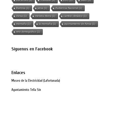
biscarrués
(1)
Trasvase
(1)
ebro
(1)
Salto
(1)
Barrosa
(1)
yesa
(1)
Audiencia Nacional
(1)
Ainsa
(1)
ministra ribera
(1)
cambio climático
(1)
montaña
(1)
la montaña
(1)
ayuntamiento de Ainsa
(1)
reto demográfico
(1)
Síguenos en Facebook
Enlaces
Museo de la Electricidad (Lafortunada)
Ayuntamiento Tella Sin