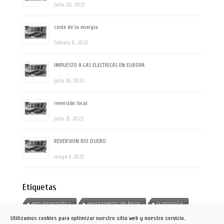
julio 20, 2023
coste de la energía
febrero 8, 2023
IMPUESTO A LAS ELECTRICAS EN EUROPA
julio 26, 2022
reversión local
julio 21, 2022
REVERSION RIO DUERO
mayo 3, 2022
Etiquetas
reto demográfico
ayuntamiento de Ainsa
la montaña
Utilizamos cookies para optimizar nuestro sitio web y nuestro servicio.
montaña
cambio climático
ministra ribera
Ainsa