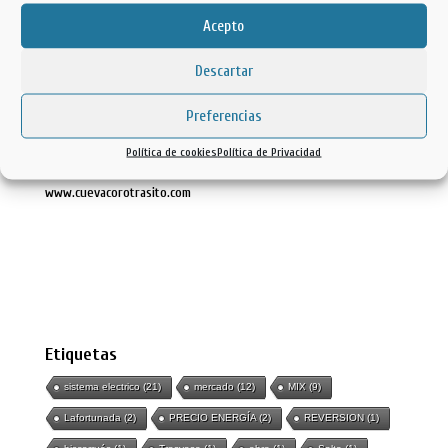
Acepto
Ayuntamiento Tella Sin
Descartar
Avda. Ainsa, 22 - 22364
Lafortunada - Tella-Sin (Huesca)
Preferencias
Telf: 974 50 40 98
www.tellasin.com
Política de cookies
Política de Privacidad
www.cuevadeloso.com
www.cuevacorotrasito.com
Etiquetas
sistema electrico
(21)
mercado
(12)
MIX
(9)
Lafortunada
(2)
PRECIO ENERGÍA
(2)
REVERSION
(1)