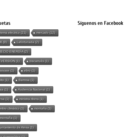
uetas
Síguenos en Facebook
stema electrico
(21)
mercado
(12)
IX
(9)
Lafortunada
(2)
RECIO ENERGÍA
(2)
EVERSION
(1)
biscarrués
(1)
asvase
(1)
ebro
(1)
lto
(1)
Barrosa
(1)
sa
(1)
Audiencia Nacional
(1)
nsa
(1)
ministra ribera
(1)
mbio climático
(1)
montaña
(1)
 montaña
(1)
untamiento de Ainsa
(1)
to demográfico
(1)