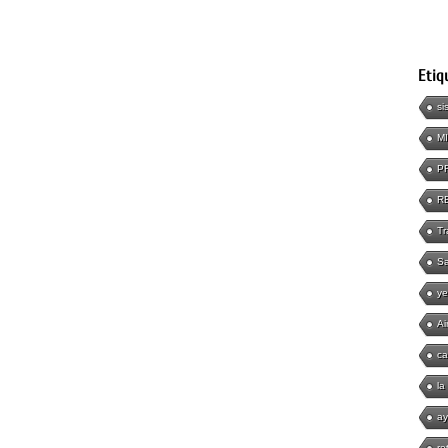
Etiq
si
M
P
R
Tr
Sa
ye
Ai
ca
la
ay
re