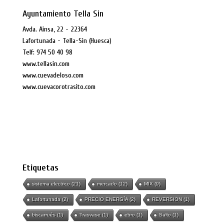
Ayuntamiento Tella Sin
Avda. Ainsa, 22 - 22364
Lafortunada - Tella-Sin (Huesca)
Telf: 974 50 40 98
www.tellasin.com
www.cuevadeloso.com
www.cuevacorotrasito.com
Etiquetas
sistema electrico
(21)
mercado
(12)
MIX
(9)
Lafortunada
(2)
PRECIO ENERGÍA
(2)
REVERSION
(1)
biscarrués
(1)
Trasvase
(1)
ebro
(1)
Salto
(1)