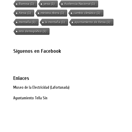
Barrosa
(1)
yesa
(1)
Audiencia Nacional
(1)
Ainsa
(1)
ministra ribera
(1)
cambio climático
(1)
montaña
(1)
la montaña
(1)
ayuntamiento de Ainsa
(1)
reto demográfico
(1)
Síguenos en Facebook
Enlaces
Museo de la Electricidad (Lafortunada)
Ayuntamiento Tella Sin