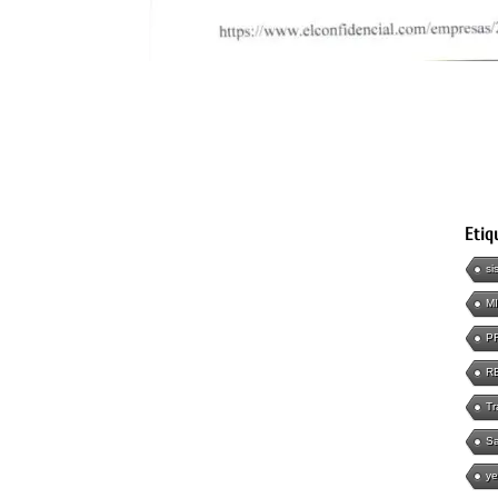
Etiq
si
M
P
R
Tr
Sa
ye