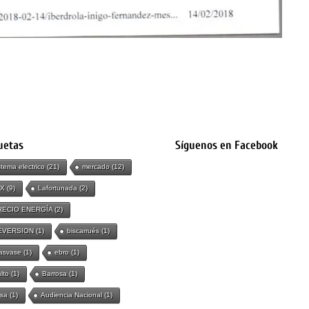
uetas
Síguenos en Facebook
stema electrico
(21)
mercado
(12)
IX
(9)
Lafortunada
(2)
RECIO ENERGÍA
(2)
EVERSION
(1)
biscarrués
(1)
asvase
(1)
ebro
(1)
lto
(1)
Barrosa
(1)
sa
(1)
Audiencia Nacional
(1)