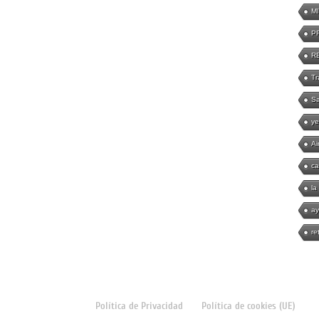
M
P
R
Tr
Sa
ye
Ai
ca
la
ay
re
Política de Privacidad
Política de cookies (UE)