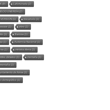
IX
(9)
Lafortunada
(2)
RECIO ENERGÍA
(2)
EVERSION
(1)
biscarrués
(1)
asvase
(1)
ebro
(1)
lto
(1)
Barrosa
(1)
sa
(1)
Audiencia Nacional
(1)
nsa
(1)
ministra ribera
(1)
mbio climático
(1)
montaña
(1)
 montaña
(1)
untamiento de Ainsa
(1)
to demográfico
(1)