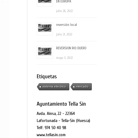
EN EUROPA
julio 26, 2022
reversión local
julio 21, 2022
REVERSION RIO DUERO
mayo 3, 2022
Etiquetas
sistema electrico
mercado
Ayuntamiento Tella Sin
Avda. Ainsa, 22 - 22364
Lafortunada - Tella-Sin (Huesca)
Telf: 974 50 40 98
www.tellasin.com