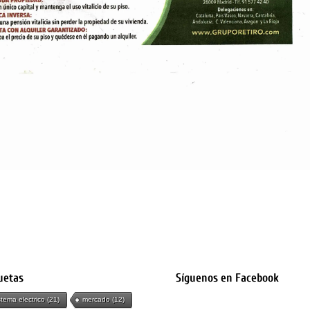
uetas
Síguenos en Facebook
stema electrico
(21)
mercado
(12)