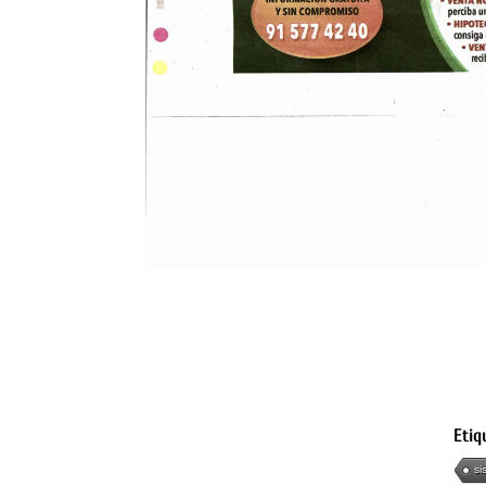
Etiq
si