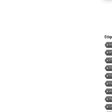
Etiq
si
M
P
R
Tr
Sa
ye
Ai
ca