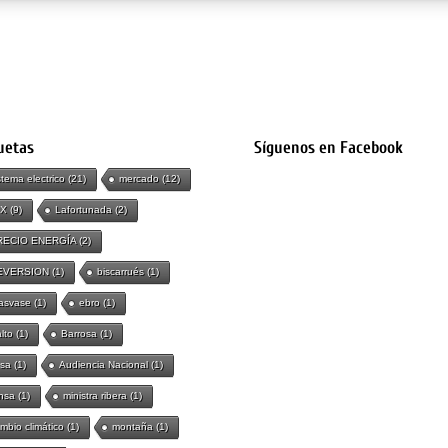
uetas
Síguenos en Facebook
stema electrico
(21)
mercado
(12)
IX
(9)
Lafortunada
(2)
RECIO ENERGÍA
(2)
EVERSION
(1)
biscarrués
(1)
asvase
(1)
ebro
(1)
lto
(1)
Barrosa
(1)
sa
(1)
Audiencia Nacional
(1)
nsa
(1)
ministra ribera
(1)
mbio climático
(1)
montaña
(1)