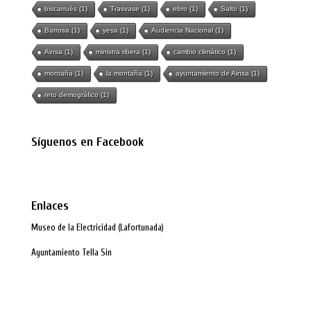
biscarrués
(1)
Trasvase
(1)
ebro
(1)
Salto
(1)
Barrosa
(1)
yesa
(1)
Audiencia Nacional
(1)
Ainsa
(1)
ministra ribera
(1)
cambio climático
(1)
montaña
(1)
la montaña
(1)
ayuntamiento de Ainsa
(1)
reto demográfico
(1)
Síguenos en Facebook
Enlaces
Museo de la Electricidad (Lafortunada)
Ayuntamiento Tella Sin