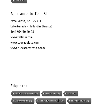
mercado
Ayuntamiento Tella Sin
Avda. Ainsa, 22 - 22364
Lafortunada - Tella-Sin (Huesca)
Telf: 974 50 40 98
www.tellasin.com
www.cuevadeloso.com
www.cuevacorotrasito.com
Etiquetas
sistema electrico
(21)
mercado
(12)
MIX
(9)
Lafortunada
(2)
PRECIO ENERGÍA
(2)
REVERSION
(1)