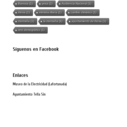
Barrosa
(1)
yesa
(1)
Audiencia Nacional
(1)
Ainsa
(1)
ministra ribera
(1)
cambio climático
(1)
montaña
(1)
la montaña
(1)
ayuntamiento de Ainsa
(1)
reto demográfico
(1)
Síguenos en Facebook
Enlaces
Museo de la Electricidad (Lafortunada)
Ayuntamiento Tella Sin