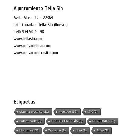
Ayuntamiento Tella Sin
Avda. Ainsa, 22 - 22364
Lafortunada - Tella-Sin (Huesca)
Telf: 974 50 40 98
www.tellasin.com
www.cuevadeloso.com
www.cuevacorotrasito.com
Etiquetas
sistema electrico
(21)
mercado
(12)
MIX
(9)
Lafortunada
(2)
PRECIO ENERGÍA
(2)
REVERSION
(1)
biscarrués
(1)
Trasvase
(1)
ebro
(1)
Salto
(1)