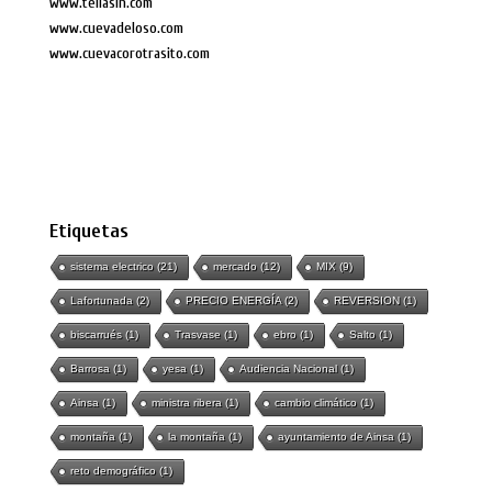
www.tellasin.com
www.cuevadeloso.com
www.cuevacorotrasito.com
Etiquetas
sistema electrico
(21)
mercado
(12)
MIX
(9)
Lafortunada
(2)
PRECIO ENERGÍA
(2)
REVERSION
(1)
biscarrués
(1)
Trasvase
(1)
ebro
(1)
Salto
(1)
Barrosa
(1)
yesa
(1)
Audiencia Nacional
(1)
Ainsa
(1)
ministra ribera
(1)
cambio climático
(1)
montaña
(1)
la montaña
(1)
ayuntamiento de Ainsa
(1)
reto demográfico
(1)