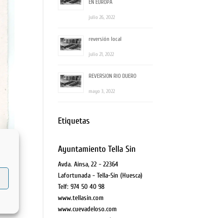
EN EUROPA
julio 26, 2022
reversión local
julio 21, 2022
REVERSION RIO DUERO
mayo 3, 2022
Etiquetas
Ayuntamiento Tella Sin
Avda. Ainsa, 22 - 22364
Lafortunada - Tella-Sin (Huesca)
Telf: 974 50 40 98
www.tellasin.com
www.cuevadeloso.com