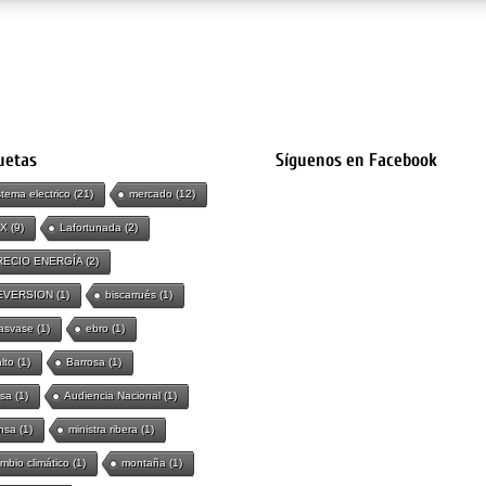
uetas
Síguenos en Facebook
stema electrico
(21)
mercado
(12)
IX
(9)
Lafortunada
(2)
RECIO ENERGÍA
(2)
EVERSION
(1)
biscarrués
(1)
asvase
(1)
ebro
(1)
lto
(1)
Barrosa
(1)
sa
(1)
Audiencia Nacional
(1)
nsa
(1)
ministra ribera
(1)
mbio climático
(1)
montaña
(1)