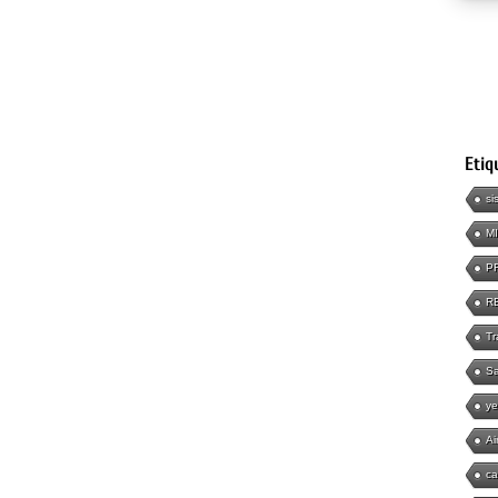
Etiq
si
M
P
R
Tr
Sa
ye
Ai
ca